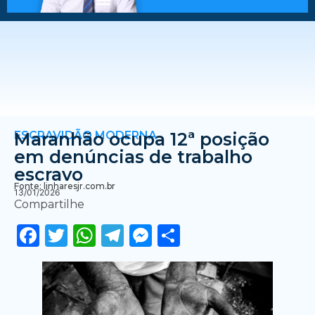
ESCRAVIDÃO MODERNA
Maranhão ocupa 12ª posição
em denúncias de trabalho
escravo
Fonte: linharesjr.com.br
13/01/2026
Compartilhe
Facebook
Twitter
WhatsApp
Telegram
Messenger
Share