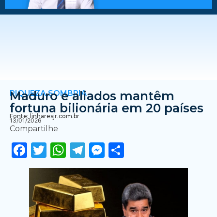
RIQUEZA SOMBRIA
Maduro e aliados mantêm
fortuna bilionária em 20 países
Fonte: linharesjr.com.br
13/01/2026
Compartilhe
Facebook
Twitter
WhatsApp
Telegram
Messenger
Share