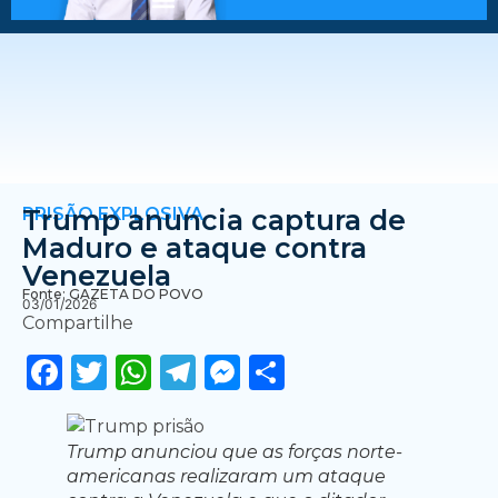
PRISÃO EXPLOSIVA
Trump anuncia captura de
Maduro e ataque contra
Venezuela
Fonte: GAZETA DO POVO
03/01/2026
Compartilhe
Facebook
Twitter
WhatsApp
Telegram
Messenger
Share
Trump anunciou que as forças norte-
americanas realizaram um ataque