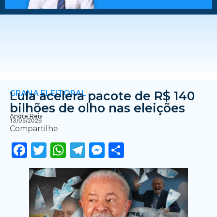
GRANA ELEITORAL
Lula acelera pacote de R$ 140
bilhões de olho nas eleições
Andre Reis
13/05/2026
Compartilhe
Facebook
Twitter
WhatsApp
Telegram
Messenger
Share