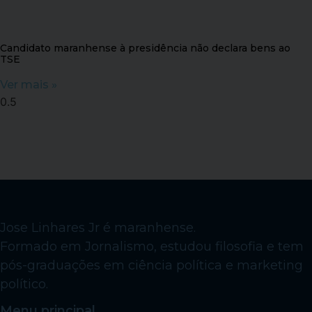
Candidato maranhense à presidência não declara bens ao
TSE
Ver mais »
Jose Linhares Jr é maranhense.
Formado em Jornalismo, estudou filosofia e tem
pós-graduações em ciência política e marketing
político.
Menu principal