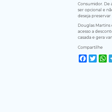
Consumidor. De a
ser opcional e n
deseja preservar 
Douglas Martins 
acesso a descont
casada e gera va
Compartilhe
Faceb
Twi