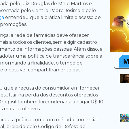
inada pelo juiz Douglas de Melo Martins e
sentada pelo Centro Padre Josimo e pelo
iça
entendeu que a prática limita o acesso de
 promoções.
ça, a rede de farmácias deve oferecer
is a todos os clientes, sem exigir cadastro
imento de informações pessoais. Além disso, a
adotar uma política de transparência sobre a
 informando a finalidade, o tempo de
 o possível compartilhamento das
ou que a recusa do consumidor em fornecer
esultar na perda dos descontos oferecidos
 Drogasil também foi condenada a pagar R$ 10
 morais coletivos.
ificou a prática como um método comercial
eal, proibido pelo Código de Defesa do