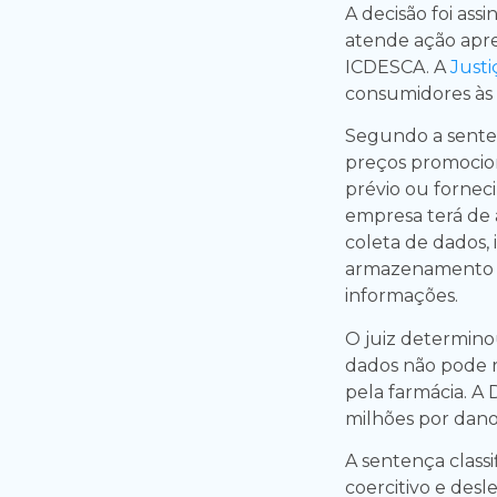
A decisão foi ass
atende ação apre
ICDESCA. A
Just
consumidores às
Segundo a senten
preços promociona
prévio ou fornec
empresa terá de 
coleta de dados,
armazenamento e
informações.
O juiz determin
dados não pode r
pela farmácia. A
milhões por danos
A sentença class
coercitivo e desl