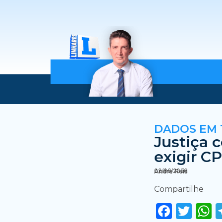
DADOS EM
Justiça 
exigir C
02/06/2026
Andre Reis
Compartilhe
Faceb
Twi