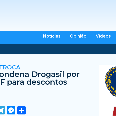
Notícias
Opinião
Vídeos
 TROCA
condena Drogasil por
PF para descontos
ook
tter
WhatsApp
Telegram
Messenger
Share