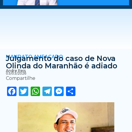
MANDATO AMEAÇADO
Julgamento do caso de Nova
Olinda do Maranhão é adiado
Andre Reis
03/03/2026
Compartilhe
Facebook
Twitter
WhatsApp
Telegram
Messenger
Share