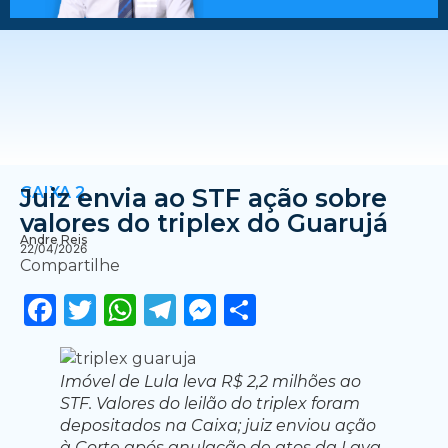
CAIXA 2
Juiz envia ao STF ação sobre
valores do triplex do Guarujá
Andre Reis
22/04/2026
Compartilhe
Facebook
Twitter
WhatsApp
Telegram
Messenger
Share
Imóvel de Lula leva R$ 2,2 milhões ao
STF. Valores do leilão do triplex foram
depositados na Caixa; juiz enviou ação
à Corte após anulação de atos da Lava