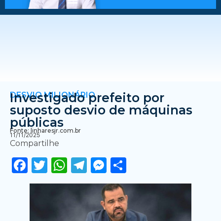
DESVIO MILIONÁRIO
Investigado prefeito por
suposto desvio de máquinas
públicas
Fonte: linharesjr.com.br
11/11/2025
Compartilhe
Facebook
Twitter
WhatsApp
Telegram
Messenger
Share