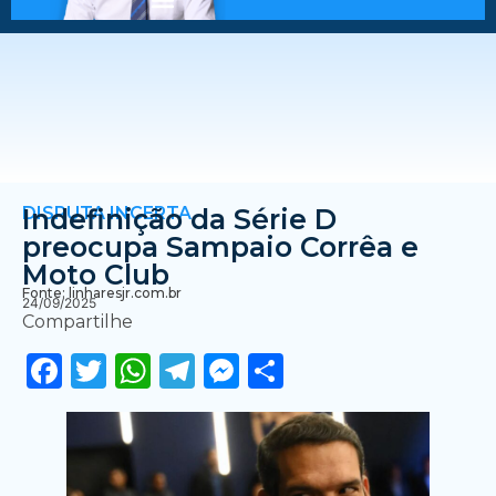
DISPUTA INCERTA
Indefinição da Série D
preocupa Sampaio Corrêa e
Moto Club
Fonte: linharesjr.com.br
24/09/2025
Compartilhe
Facebook
Twitter
WhatsApp
Telegram
Messenger
Share