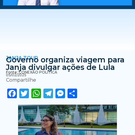
JANJA TOUR
Governo organiza viagem para
Janja divulgar ações de Lula
Fonte: CONEXÃO POLÍTICA
05/02/2025
Compartilhe
Facebook
Twitter
WhatsApp
Telegram
Messenger
Share