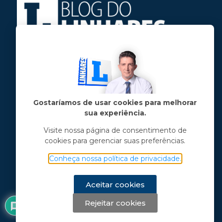
Jose Linhares Jr é maranhense.
Formado em Jornalismo, estudou filosofia
e tem pós-graduações em ciência política
e marketing político.
Gostaríamos de usar cookies para melhorar
sua experiência.
Menu principal
Visite nossa página de consentimento de
cookies para gerenciar suas preferências.
Notícias
Opinião
Conheça nossa política de privacidade.
Vídeos
Chama o Linhares
Aceitar cookies
Rejeitar cookies