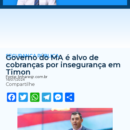
SEGURANÇA PÚBLICA
Governo do MA é alvo de
cobranças por insegurança em
Timon
Fonte: linharesjr.com.br
16/07/2024
Compartilhe
Facebook
Twitter
WhatsApp
Telegram
Messenger
Share