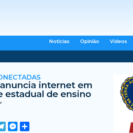
Notícias
Opinião
Vídeos
ONECTADAS
anuncia internet em
e estadual de ensino
br
ook
tter
WhatsApp
Telegram
Messenger
Share