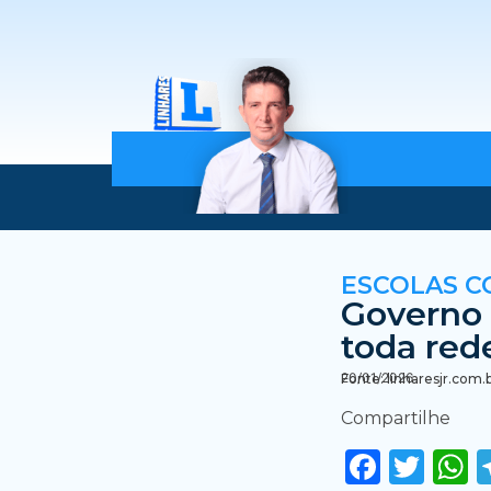
ESCOLAS C
Governo 
toda red
20/01/2026
Fonte: linharesjr.com.
Compartilhe
Faceb
Twi