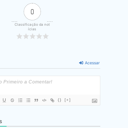
0
Classificação da not
ícias
Acessar
{}
[+]
S