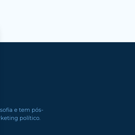
sofia e tem pós-
eting político.