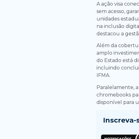
A ação visa cone
sem acesso, garan
unidades estaduai
na inclusão digi
destacou a gestã
Além da cobertur
amplo investimen
do Estado está di
incluindo conclu
IFMA.
Paralelamente, a
chromebooks para
disponível para u
Inscreva-