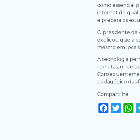
como essencial p
internet de qual
e prepara os estu
O presidente da 
explicou que a e
mesmo em locais d
A tecnologia pe
remotas, onde ou
Consequentemente
pedagógico das fe
Compartilhe
Faceb
Twi