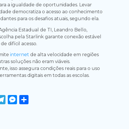
ara a igualdade de oportunidades. Levar
idade democratiza o acesso ao conhecimento
dantes para os desafios atuais, segundo ela.
Agência Estadual de TI, Leandro Bello,
scolha pela Starlink garante conexão estável
e difícil acesso.
rmite
internet
de alta velocidade em regiões
tras soluções não eram viáveis.
, isso assegura condições reais para o uso
rramentas digitais em todas as escolas.
ook
tter
WhatsApp
Telegram
Messenger
Share