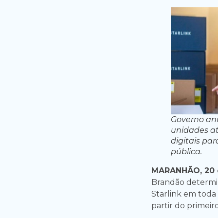
Governo an
unidades até
digitais pa
pública.
MARANHÃO, 20 d
Brandão determi
Starlink em toda
partir do primeir