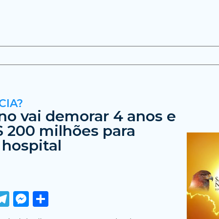
CIA?
ino vai demorar 4 anos e
$ 200 milhões para
 hospital
ook
tter
WhatsApp
Telegram
Messenger
Share