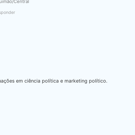
quimão/Central
sponder
ções em ciência política e marketing político.