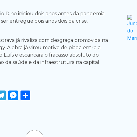
io Dino iniciou dois anos antes da pandemia
ser entregue dois anos dois da crise.
strava já rivaliza com desgraça promovida na
y. A obra já virou motivo de piada entre a
 Luís e escancara o fracasso absoluto do
o da saúde e da infraestrutura na capital
ook
tter
WhatsApp
Telegram
Messenger
Share