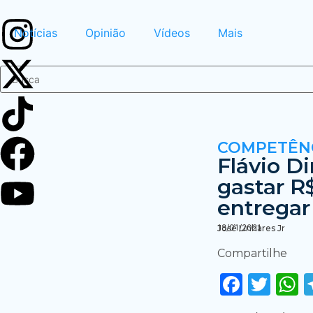
Notícias
Opinião
Vídeos
Mais
COMPETÊN
Flávio D
gastar R
entregar
18/01/2021
José Linhares Jr
Compartilhe
Faceb
Twi