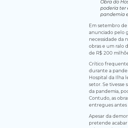
Obra do Hos
poderia ter
pandemia e
Em setembro de 20
anunciado pelo g
necessidade da n
obras e um ralo 
de R$ 200 milhõe
Crítico frequent
durante a pandem
Hospital da Ilha 
setor. Se tivess
da pandemia, pode
Contudo, as obras
entregues antes
Apesar da demora
pretende acabar 