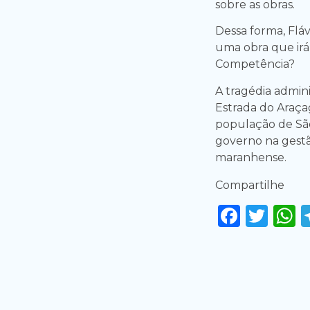
sobre as obras.
Dessa forma, Fláv
uma obra que irá 
Competência?
A tragédia admini
Estrada do Araçag
população de São
governo na gestã
maranhense.
Compartilhe
Faceb
Twi