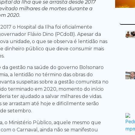
pital da Ilha que se arrasta desde 2017
 evitado milhares de mortes durante a
m 2020.
17 o Hospital da Ilha foi oficialmente
overnador Flávio Dino (PCdoB). Apesar da
ova unidade, o que se observa é lentidão nas
de dinheiro público que deve consumir mais
s.
e da gestão na saúde do governo Bolsonaro
ia, a lentidão no término das obras do
levanta suspeitas sobre a gestão comunista no
e sido terminado em 2020, momento do início
ria ter ajudado a salvar milhares de vidas.
 se arrastam até hoje e dificilmente serão
 de setembro.
, o Ministério Pùblico, aquele mesmo que
com o Carnaval, ainda não se manifestou