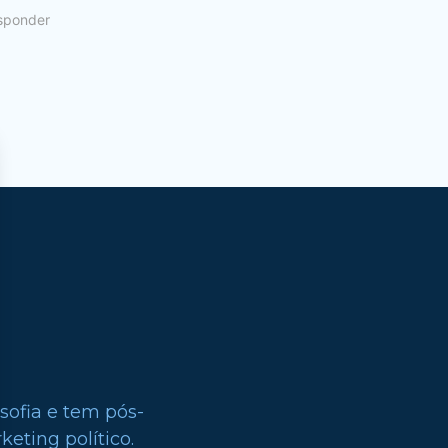
sponder
sofia e tem pós-
eting político.