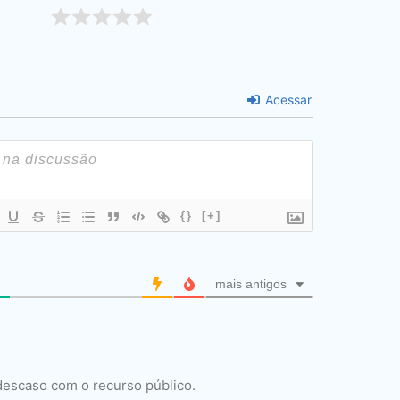
Acessar
{}
[+]
mais antigos
descaso com o recurso público.