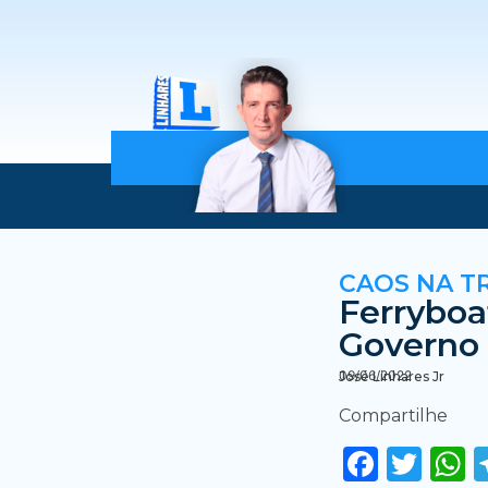
CAOS NA T
Ferryboa
Governo 
09/06/2022
José Linhares Jr
Compartilhe
Faceb
Twi