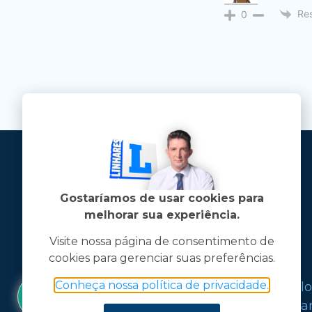
Re
0
Gostaríamos de usar cookies para
melhorar sua experiência.
Visite nossa página de consentimento de
cookies para gerenciar suas preferências.
1
Jose Linhares Jr é maranhense.
Conheça nossa política de privacidade.
Formado em Jornalismo, estudou filo
graduações em ciência política e mark