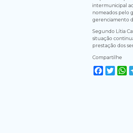
intermunicipal a
nomeados pelo g
gerenciamento do
Segundo Lítia Cav
situação continu
prestação dos ser
Compartilhe
Faceb
Twi