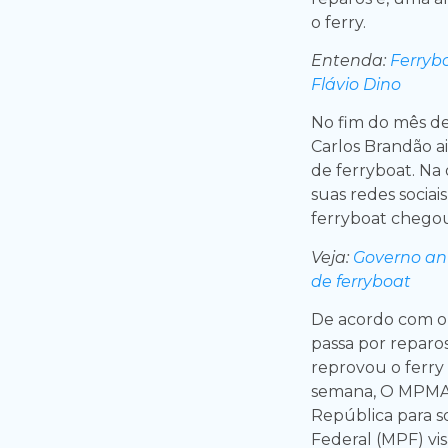
o ferry.
Entenda:
Ferryb
Flávio Dino
No fim do mês de
Carlos Brandão a
de ferryboat. Na
suas redes sociai
ferryboat chegou
Veja:
Governo an
de ferryboat
De acordo com o 
passa por reparos
reprovou o ferr
semana, O MPMA 
República para so
Federal (MPF) vi