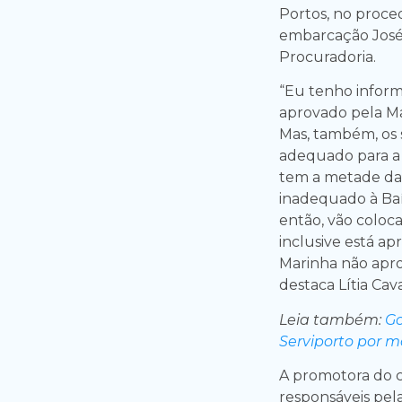
Portos, no proc
embarcação José
Procuradoria.
“Eu tenho inform
aprovado pela Mar
Mas, também, os s
adequado para a 
tem a metade da 
inadequado à Baía
então, vão coloc
inclusive está a
Marinha não aprov
destaca Lítia Cava
Leia também:
Go
Serviporto por m
A promotora do 
responsáveis pel