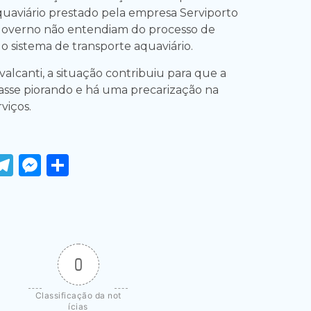
quaviário prestado pela empresa Serviporto
overno não entendiam do processo de
 sistema de transporte aquaviário.
alcanti, a situação contribuiu para que a
asse piorando e há uma precarização na
viços.
ook
tter
WhatsApp
Telegram
Messenger
Share
0
Classificação da not
ícias