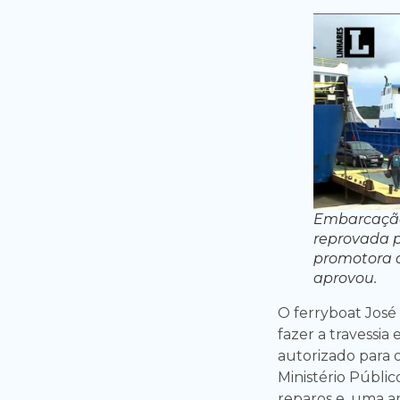
Embarcação 
reprovada p
promotora 
aprovou.
O ferryboat José
fazer a travessia 
autorizado para 
Ministério Públi
reparos e, uma an