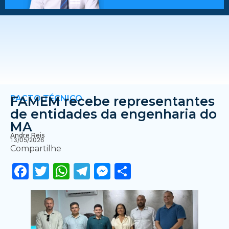
PACTO TÉCNICO
FAMEM recebe representantes
de entidades da engenharia do
MA
Andre Reis
13/05/2026
Compartilhe
Facebook
Twitter
WhatsApp
Telegram
Messenger
Share