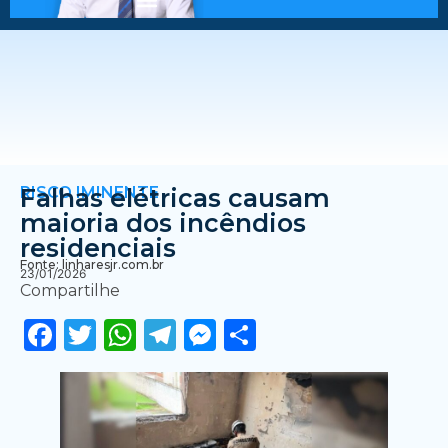
RISCO IMINENTE
Falhas elétricas causam
maioria dos incêndios
residenciais
Fonte: linharesjr.com.br
23/01/2026
Compartilhe
Facebook
Twitter
WhatsApp
Telegram
Messenger
Share