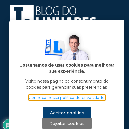
Jose Linhares Jr é maranhense.
Formado em Jornalismo, estudou filosofia
e tem pós-graduações em ciência política
e marketing político.
Gostaríamos de usar cookies para melhorar
sua experiência.
Menu principal
Visite nossa página de consentimento de
cookies para gerenciar suas preferências.
Notícias
Opinião
Conheça nossa política de privacidade.
Vídeos
Chama o Linhares
Aceitar cookies
Rejeitar cookies