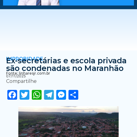
IMPROBIDADE
Ex-secretárias e escola privada
são condenadas no Maranhão
Fonte: linharesjr.com.br
07/11/2025
Compartilhe
Facebook
Twitter
WhatsApp
Telegram
Messenger
Share