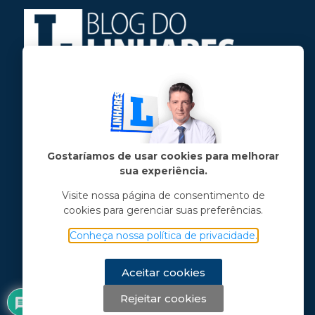
Jose Linhares Jr é maranhense.
Formado em Jornalismo, estudou filosofia
e tem pós-graduações em ciência política
e marketing político.
Gostaríamos de usar cookies para melhorar
sua experiência.
Menu principal
Visite nossa página de consentimento de
cookies para gerenciar suas preferências.
Notícias
Opinião
Conheça nossa política de privacidade.
Vídeos
Chama o Linhares
Aceitar cookies
Rejeitar cookies