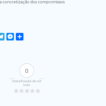
da concretização dos compromissos
ook
tter
WhatsApp
Telegram
Messenger
Share
0
Classificação da not
ícias