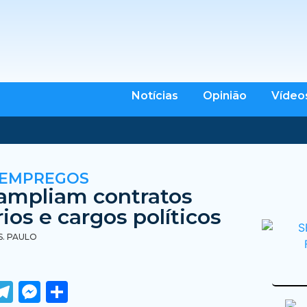
Notícias
Opinião
Vídeo
 EMPREGOS
ampliam contratos
ios e cargos políticos
S. PAULO
ook
tter
WhatsApp
Telegram
Messenger
Share