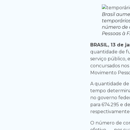
Brasil aume
temporários
número de 
Pessoas à F
BRASIL, 13 de j
quantidade de f
serviço público,
concursados nos 
Movimento Pesso
A quantidade de 
tempo determina
no governo feder
para 674.295 e de
respectivamente
O número de comi
efetivo —, por su