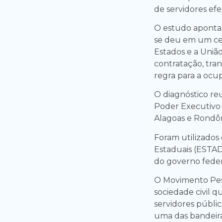
de servidores efet
O estudo aponta
se deu em um cen
Estados e a Uniã
contratação, tra
regra para a ocu
O diagnóstico re
Poder Executivo d
Alagoas e Rondôn
Foram utilizados
Estaduais (ESTADI
do governo feder
O Movimento Pes
sociedade civil q
servidores públi
uma das bandeira