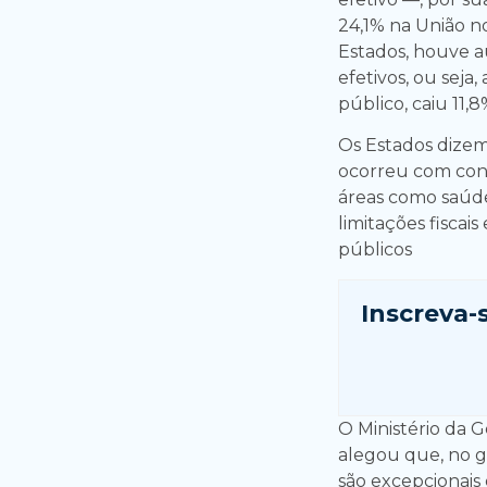
24,1% na União n
Estados, houve a
efetivos, ou sej
público, caiu 11,
Os Estados dize
ocorreu com con
áreas como saúd
limitações fiscais
públicos
Inscreva-
O Ministério da 
alegou que, no g
são excepcionais