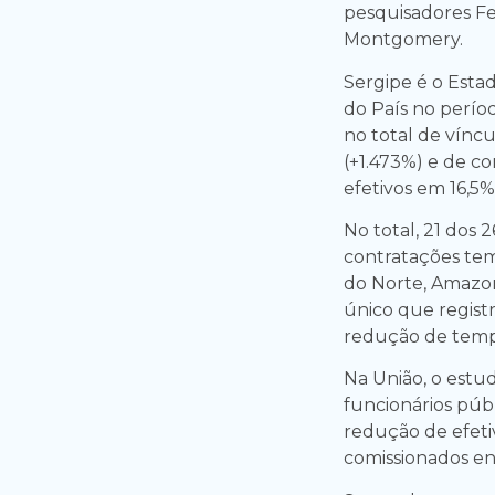
pesquisadores Fe
Montgomery.
Sergipe é o Esta
do País no perío
no total de vínc
(+1.473%) e de c
efetivos em 16,5%
No total, 21 dos 
contratações tem
do Norte, Amazona
único que regis
redução de tempo
Na União, o estu
funcionários púb
redução de efeti
comissionados en