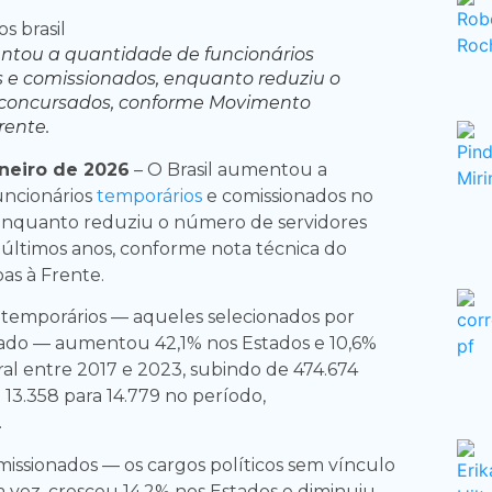
ntou a quantidade de funcionários
 e comissionados, enquanto reduziu o
concursados, conforme Movimento
rente.
aneiro de 2026
– O Brasil aumentou a
uncionários
temporários
e comissionados no
 enquanto reduziu o número de servidores
últimos anos, conforme nota técnica do
as à Frente.
temporários — aqueles selecionados por
do — aumentou 42,1% nos Estados e 10,6%
al entre 2017 e 2023, subindo de 474.674
 13.358 para 14.779 no período,
.
ssionados — os cargos políticos sem vínculo
a vez, cresceu 14,2% nos Estados e diminuiu