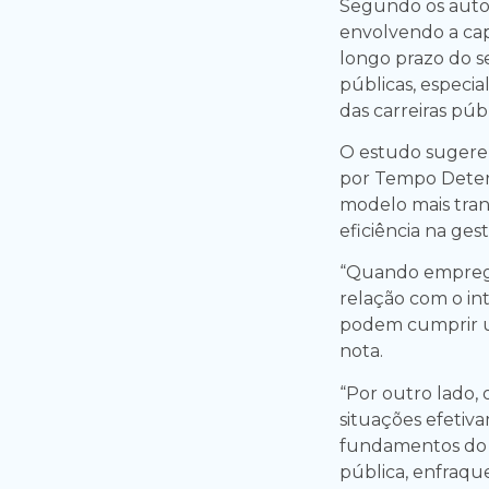
Segundo os autor
envolvendo a cap
longo prazo do se
públicas, especia
das carreiras púb
O estudo sugere 
por Tempo Determ
modelo mais tran
eficiência na ges
“Quando emprega
relação com o int
podem cumprir um
nota.
“Por outro lado, 
situações efeti
fundamentos do 
pública, enfraque