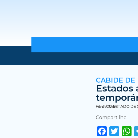
CABIDE DE
Estados 
temporár
13/01/2026
Fonte: O ESTADO DE 
Compartilhe
Faceb
Twi