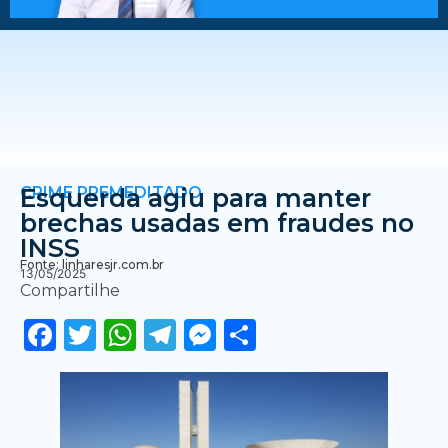
CRIME PREMEDITADO
Esquerda agiu para manter
brechas usadas em fraudes no
INSS
Fonte: linharesjr.com.br
13/05/2025
Compartilhe
Facebook
Twitter
WhatsApp
Telegram
Messenger
Share