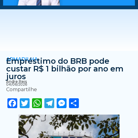
ARMADILHA
Empréstimo do BRB pode
custar R$ 1 bilhão por ano em
juros
Andre Reis
04/06/2026
Compartilhe
Facebook
Twitter
WhatsApp
Telegram
Messenger
Share