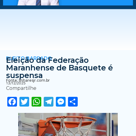
PLEITO BARRADO
Eleição da Federação
Maranhense de Basquete é
suspensa
Fonte: linharesjr.com.br
13/12/2025
Compartilhe
Facebook
Twitter
WhatsApp
Telegram
Messenger
Share