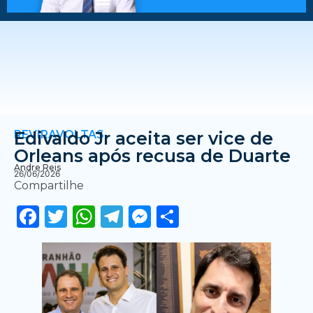
REVIRAVOLTAS
Edivaldo Jr aceita ser vice de
Orleans após recusa de Duarte
Andre Reis
26/06/2026
Compartilhe
Facebook
Twitter
WhatsApp
Telegram
Messenger
Share