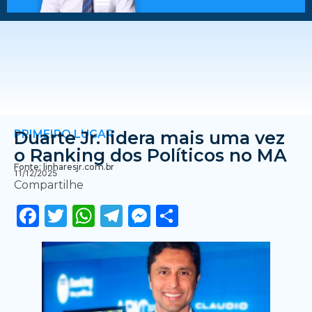
PRIMEIRO LUGAR
Duarte Jr. lidera mais uma vez
o Ranking dos Políticos no MA
Fonte: linharesjr.com.br
11/12/2025
Compartilhe
Facebook
Twitter
WhatsApp
Telegram
Messenger
Share