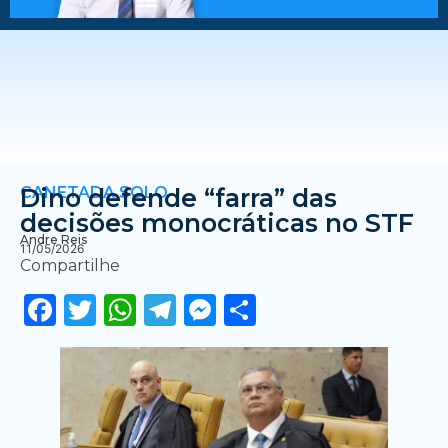
CANETADA SOLO
Dino defende “farra” das
decisões monocráticas no STF
Andre Reis
11/05/2026
Compartilhe
Facebook
Twitter
WhatsApp
Telegram
Messenger
Share