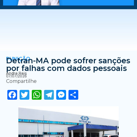
PUNIÇÃO
Detran-MA pode sofrer sanções
por falhas com dados pessoais
Andre Reis
07/07/2026
Compartilhe
Facebook
Twitter
WhatsApp
Telegram
Messenger
Share