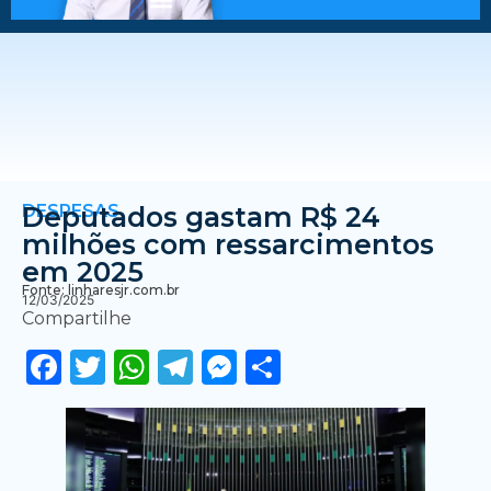
DESPESAS
Deputados gastam R$ 24
milhões com ressarcimentos
em 2025
Fonte: linharesjr.com.br
12/03/2025
Compartilhe
Facebook
Twitter
WhatsApp
Telegram
Messenger
Share