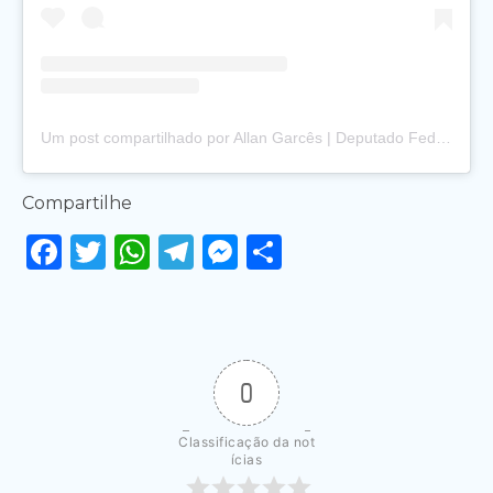
Um post compartilhado por Allan Garcês | Deputado Federal Conservador no Maranhão (@allan.garces)
Compartilhe
Facebook
Twitter
WhatsApp
Telegram
Messenger
Share
0
Classificação da not
ícias