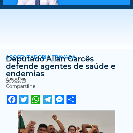
APOSENTADORIA TRAVADA
Deputado Allan Garcês
defende agentes de saúde e
endemias
Andre Reis
20/05/2026
Compartilhe
Facebook
Twitter
WhatsApp
Telegram
Messenger
Share