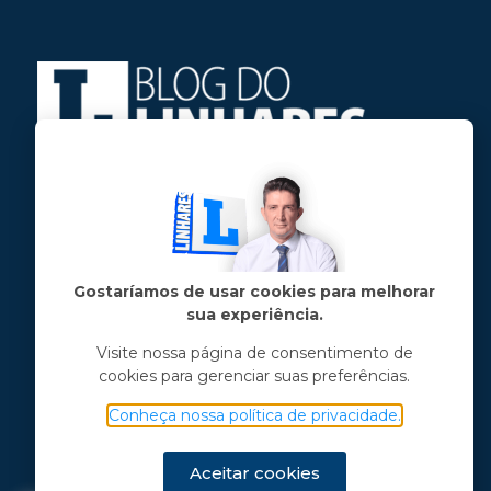
Jose Linhares Jr é maranhense.
Formado em Jornalismo, estudou filosofia
e tem pós-graduações em ciência política
e marketing político.
Gostaríamos de usar cookies para melhorar
sua experiência.
Menu principal
Visite nossa página de consentimento de
cookies para gerenciar suas preferências.
Notícias
Opinião
Conheça nossa política de privacidade.
Vídeos
Chama o Linhares
Aceitar cookies