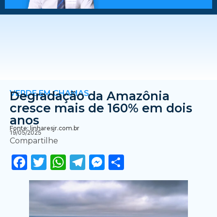
VERDE EM CHAMAS
Degradação da Amazônia
cresce mais de 160% em dois
anos
Fonte: linharesjr.com.br
19/05/2025
Compartilhe
Facebook
Twitter
WhatsApp
Telegram
Messenger
Share