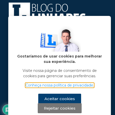
Jose Linhares Jr é maranhense.
Formado em Jornalismo, estudou filosofia
e tem pós-graduações em ciência política
e marketing político.
Gostaríamos de usar cookies para melhorar
sua experiência.
Menu principal
Visite nossa página de consentimento de
cookies para gerenciar suas preferências.
Notícias
Opinião
Conheça nossa política de privacidade.
Vídeos
Chama o Linhares
Aceitar cookies
Rejeitar cookies