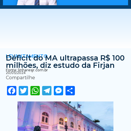
LEVANTAMENTO
Déficit do MA ultrapassa R$ 100
milhões, diz estudo da Firjan
Fonte: linharesjr.com.br
20/05/2024
Compartilhe
Facebook
Twitter
WhatsApp
Telegram
Messenger
Share