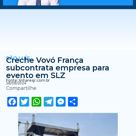
SÃO LUÍS
Creche Vovó França
subcontrata empresa para
evento em SLZ
Fonte: linharesjr.com.br
28/08/2024
Compartilhe
Facebook
Twitter
WhatsApp
Telegram
Messenger
Share