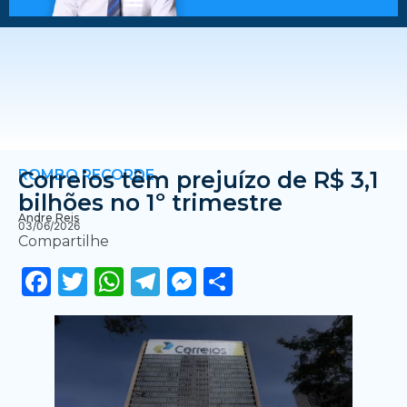
ROMBO RECORDE
Correios têm prejuízo de R$ 3,1
bilhões no 1º trimestre
Andre Reis
03/06/2026
Compartilhe
Facebook
Twitter
WhatsApp
Telegram
Messenger
Share