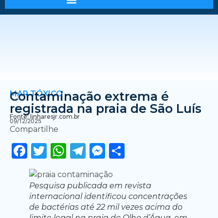
MAR TÓXICO
Contaminação extrema é
registrada na praia de São Luís
Fonte: linharesjr.com.br
09/12/2025
Compartilhe
Facebook
Twitter
WhatsApp
Telegram
Messenger
Share
Pesquisa publicada em revista
internacional identificou concentrações
de bactérias até 22 mil vezes acima do
limite legal na praia do Olho d’Água, em