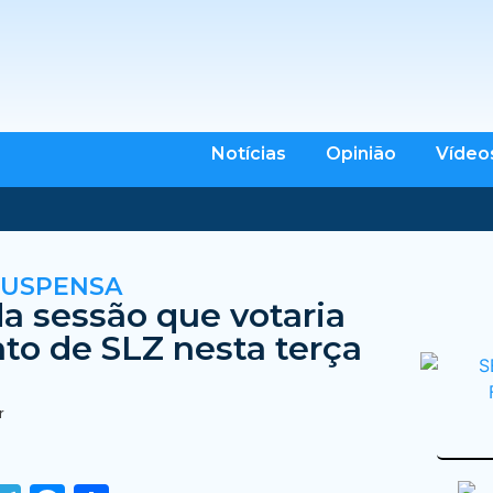
Notícias
Opinião
Vídeo
SUSPENSA
a sessão que votaria
o de SLZ nesta terça
r