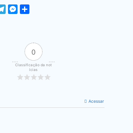
ook
tter
WhatsApp
Telegram
Messenger
Share
0
Classificação da not
ícias
Acessar