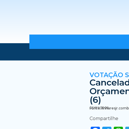
VOTAÇÃO 
Cancelad
Orçament
(6)
05/01/2026
Fonte: linharesjr.comb
Compartilhe