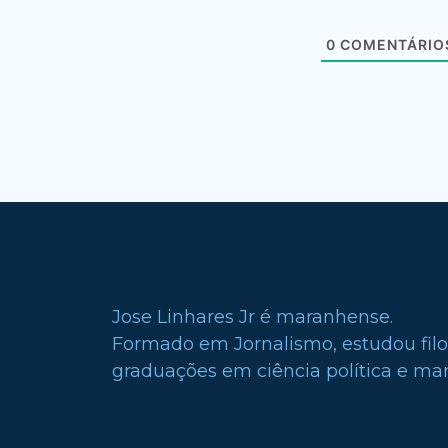
0
COMENTÁRIO
Jose Linhares Jr é maranhense.
Formado em Jornalismo, estudou filo
graduações em ciência política e mark