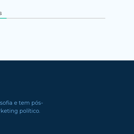
S
sofia e tem pós-
eting político.