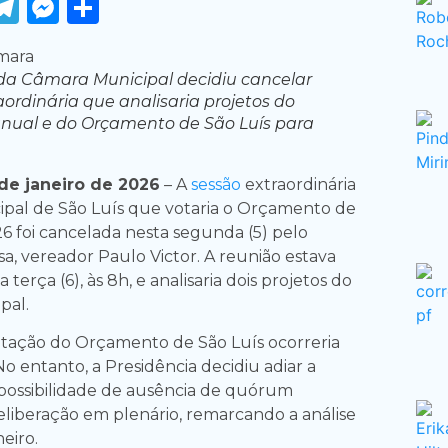
ook
tter
WhatsApp
Telegram
Messenger
Share
da Câmara Municipal decidiu cancelar
aordinária que analisaria projetos do
anual e do Orçamento de São Luís para
e janeiro de 2026
– A
sessão
extraordinária
pal de São Luís que votaria o Orçamento de
26 foi cancelada nesta segunda (5) pelo
a, vereador Paulo Victor. A reunião estava
terça (6), às 8h, e analisaria dois projetos do
pal.
votação do Orçamento de São Luís ocorreria
No entanto, a Presidência decidiu adiar a
 possibilidade de ausência de quórum
deliberação em plenário, remarcando a análise
neiro.