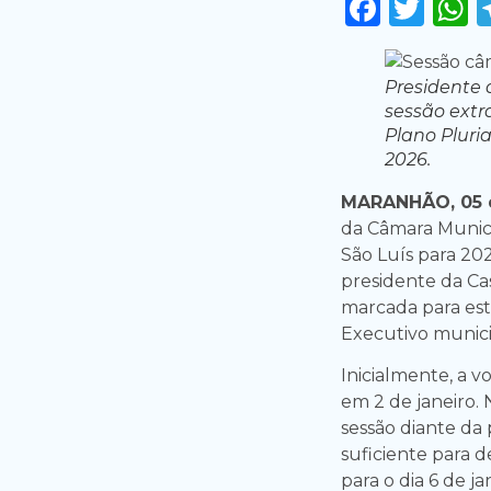
Faceb
Twi
Presidente 
sessão extr
Plano Pluri
2026.
MARANHÃO, 05 d
da Câmara Munici
São Luís para 20
presidente da Cas
marcada para esta 
Executivo munici
Inicialmente, a 
em 2 de janeiro. 
sessão diante da
suficiente para 
para o dia 6 de ja