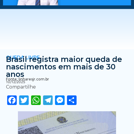
QUEDA LIVRE
Brasil registra maior queda de
nascimentos em mais de 30
anos
Fonte: linharesjr.com.br
10/12/2025
Compartilhe
Facebook
Twitter
WhatsApp
Telegram
Messenger
Share