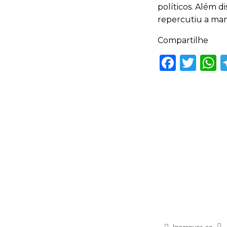
políticos. Além 
repercutiu a man
Compartilhe
Faceb
Twi
Inscrever-se