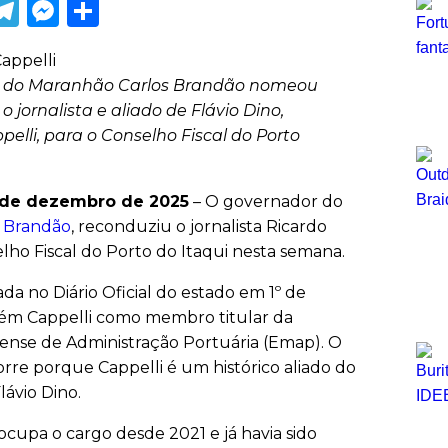
ook
tter
WhatsApp
Telegram
Messenger
Share
 do Maranhão Carlos Brandão nomeou
 jornalista e aliado de Flávio Dino,
pelli, para o Conselho Fiscal do Porto
de dezembro de 2025
– O governador do
s
Brandão
, reconduziu o jornalista Ricardo
lho Fiscal do Porto do Itaqui nesta semana.
ada no Diário Oficial do estado em 1º de
m Cappelli como membro titular da
nse de Administração Portuária (Emap). O
orre porque Cappelli é um histórico aliado do
lávio Dino.
ocupa o cargo desde 2021 e já havia sido