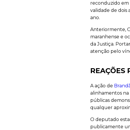
reconduzido em 
validade de dois 
ano.
Anteriormente, C
maranhense e oc
da Justiça. Port
atenção pelo vín
REAÇÕES 
A ação de
Brand
alinhamentos na 
públicas demonst
qualquer aproxi
O deputado esta
publicamente um