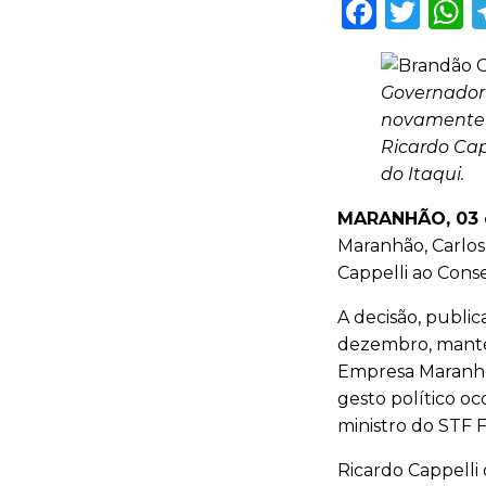
Faceb
Twi
Governador
novamente o
Ricardo Cap
do Itaqui.
MARANHÃO, 03 
Maranhão, Carlo
Cappelli ao Conse
A decisão, public
dezembro, manté
Empresa Maranhe
gesto político oc
ministro do STF F
Ricardo Cappelli 