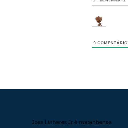
0
COMENTÁRIO
Jose Linhares Jr é maranhense.