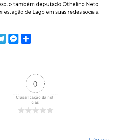
disso, o também deputado Othelino Neto
ifestação de Lago em suas redes sociais.
ook
tter
WhatsApp
Telegram
Messenger
Share
0
Classificação da notí
cias
Acessar