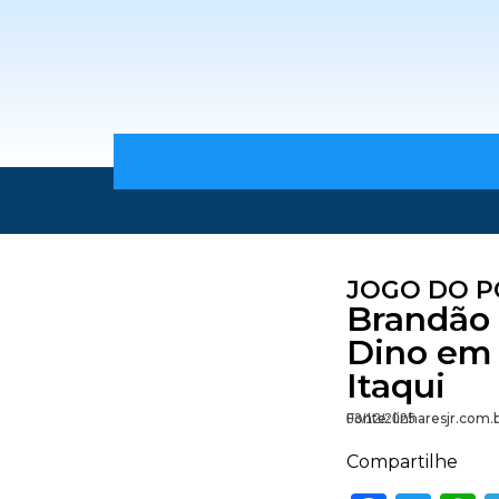
JOGO DO 
Brandão 
Dino em 
Itaqui
Fonte: linharesjr.com.
03/12/2025
Compartilhe