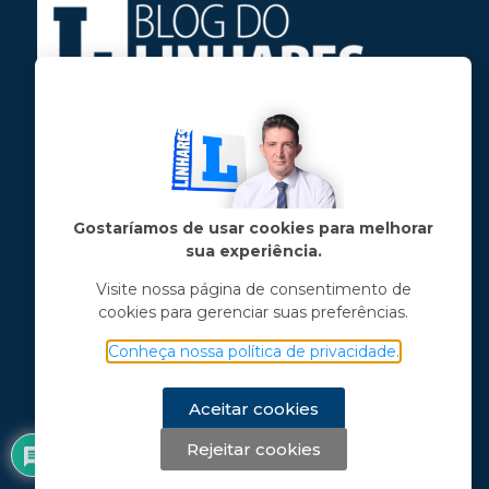
Jose Linhares Jr é maranhense.
Formado em Jornalismo, estudou filosofia
e tem pós-graduações em ciência política
e marketing político.
Gostaríamos de usar cookies para melhorar
sua experiência.
Menu principal
Visite nossa página de consentimento de
cookies para gerenciar suas preferências.
Notícias
Opinião
Conheça nossa política de privacidade.
Vídeos
Chama o Linhares
Aceitar cookies
Rejeitar cookies