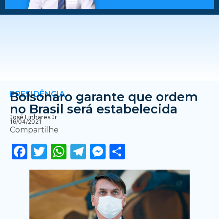
PRESIDÊNCIA
Bolsonaro garante que ordem
no Brasil será estabelecida
José Linhares Jr
16/04/2021
Compartilhe
Facebook
Twitter
WhatsApp
Telegram
Messenger
Share