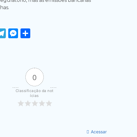
gulatório, mas as emissões bancárias
has.
ook
tter
WhatsApp
Telegram
Messenger
Share
0
Classificação da not
ícias
Acessar