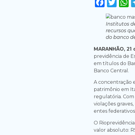
Faceb
Twi
Institutos 
recursos qu
do banco d
MARANHÃO, 21 
previdência de Es
em títulos do Ban
Banco Central.
A concentração 
patrimônio em It
regulatória. Com 
violações graves,
entes federativos
O Rioprevidência,
valor absoluto: 