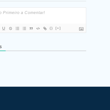
{}
[+]
S