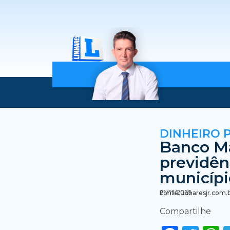
DINHEIRO 
Banco M
previdên
municípi
21/11/2025
Fonte: linharesjr.com.
Compartilhe