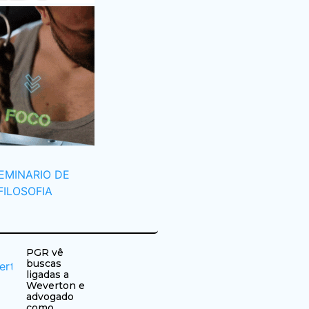
PGR vê
buscas
ligadas a
Weverton e
advogado
como