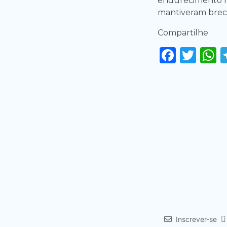
endurecimento re
mantiveram brec
Compartilhe
Faceb
Twi
Inscrever-se