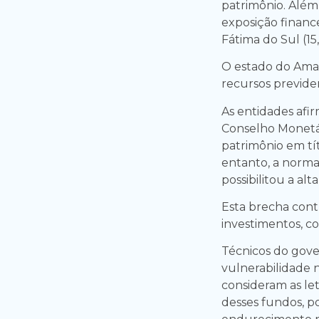
patrimônio. Além 
exposição finance
Fátima do Sul (15
O estado do Amap
recursos previden
As entidades afi
Conselho Monetár
patrimônio em tí
entanto, a norma
possibilitou a alt
Esta brecha contr
investimentos, c
Técnicos do gove
vulnerabilidade n
consideram as let
desses fundos, p