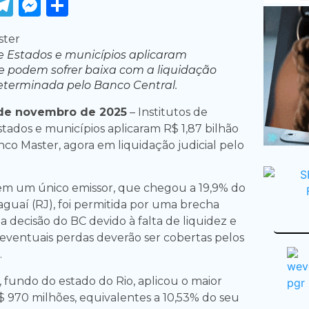
ook
tter
WhatsApp
Telegram
Messenger
Share
de Estados e municípios aplicaram
e podem sofrer baixa com a liquidação
eterminada pelo Banco Central.
de novembro de 2025
– Institutos de
tados e municípios aplicaram R$ 1,87 bilhão
co Master, agora em liquidação judicial pelo
em um único emissor, que chegou a 19,9% do
aguaí (RJ), foi permitida por uma brecha
a decisão do BC devido à falta de liquidez e
 eventuais perdas deverão ser cobertas pelos
.
 fundo do estado do Rio, aplicou o maior
R$ 970 milhões, equivalentes a 10,53% do seu