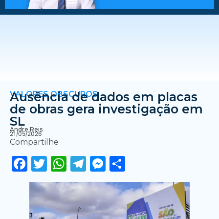
VALORES OBSCUROS
Ausência de dados em placas
de obras gera investigação em
SL
Andre Reis
21/05/2026
Compartilhe
Facebook
Twitter
WhatsApp
Telegram
Messenger
Share