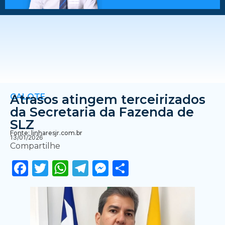
CALOTE
Atrasos atingem terceirizados
da Secretaria da Fazenda de
SLZ
Fonte: linharesjr.com.br
13/01/2026
Compartilhe
Facebook
Twitter
WhatsApp
Telegram
Messenger
Share