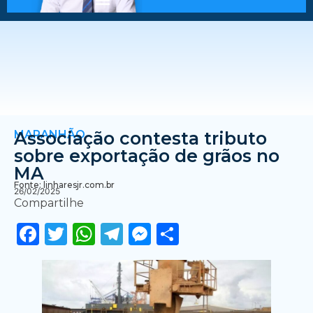
MARANHÃO
Associação contesta tributo
sobre exportação de grãos no
MA
Fonte: linharesjr.com.br
26/02/2025
Compartilhe
Facebook
Twitter
WhatsApp
Telegram
Messenger
Share