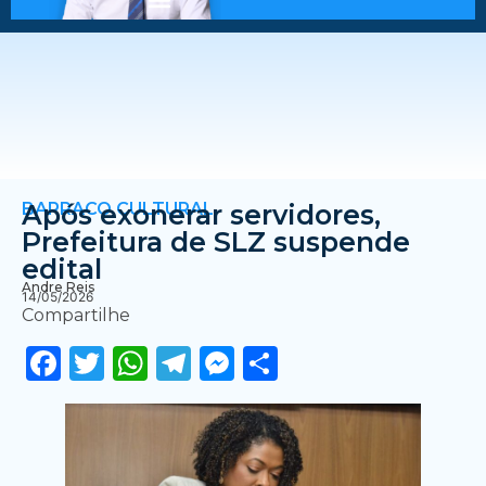
BARRACO CULTURAL
Após exonerar servidores,
Prefeitura de SLZ suspende
edital
Andre Reis
14/05/2026
Compartilhe
Facebook
Twitter
WhatsApp
Telegram
Messenger
Share