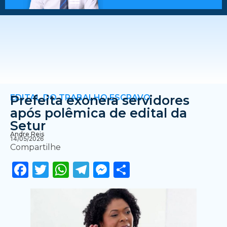
EDITAL DO TRABALHO ESCRAVO
Prefeita exonera servidores
após polêmica de edital da
Setur
Andre Reis
14/05/2026
Compartilhe
Facebook
Twitter
WhatsApp
Telegram
Messenger
Share