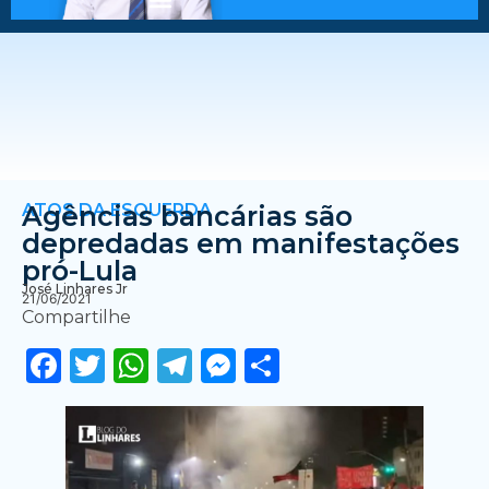
ATOS DA ESQUERDA
Agências bancárias são
depredadas em manifestações
pró-Lula
José Linhares Jr
21/06/2021
Compartilhe
Facebook
Twitter
WhatsApp
Telegram
Messenger
Share