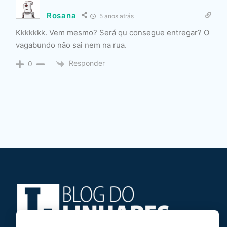
Rosana
5 anos atrás
Kkkkkkk. Vem mesmo? Será qu consegue entregar? O
vagabundo não sai nem na rua.
Responder
0