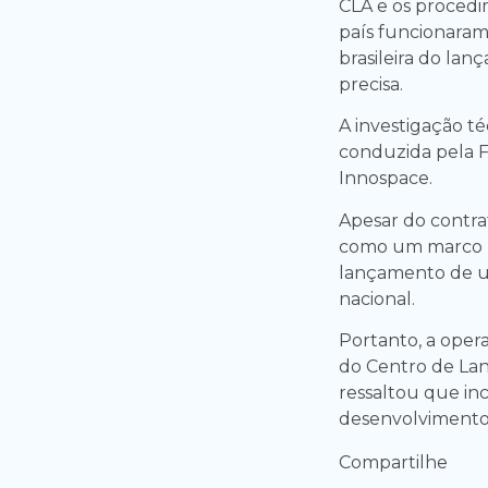
CLA e os procedi
país funcionaram
brasileira do lan
precisa.
A investigação té
conduzida pela Fo
Innospace.
Apesar do contrat
como um marco his
lançamento de
nacional.
Portanto, a oper
do Centro de Lan
ressaltou que in
desenvolvimento 
Compartilhe