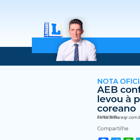
NOTA OFIC
AEB conf
levou à 
coreano
23/12/2025
Fonte: linharesjr.com.
Compartilhe