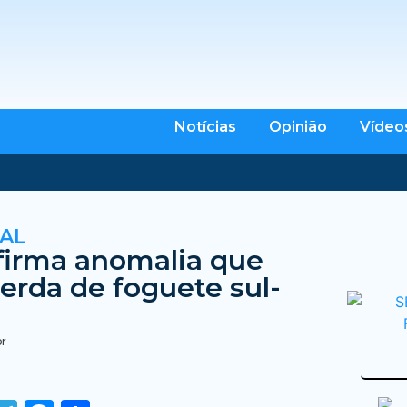
Notícias
Opinião
Vídeo
IAL
irma anomalia que
perda de foguete sul-
br