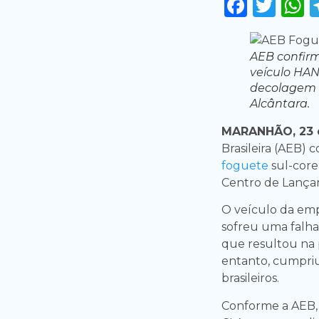
Faceb
Twi
AEB confir
veículo HA
decolagem 
Alcântara.
MARANHÃO, 23 
Brasileira (AEB)
foguete
sul-cor
Centro de Lançam
O veículo da em
sofreu uma falh
que resultou na 
entanto, cumpriu
brasileiros.
Conforme a AEB, t