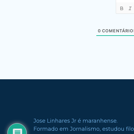
0
COMENTÁRIO
Jose Linhares Jr é maranhense.
Formado em Jornalismo, estudou filo