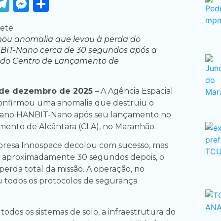
ook
tter
WhatsApp
Telegram
Messenger
Share
mou anomalia que levou à perda do
NBIT-Nano cerca de 30 segundos após a
do Centro de Lançamento de
de dezembro de 2025
– A Agência Espacial
 confirmou uma anomalia que destruiu o
eano HANBIT-Nano após seu lançamento no
ento de Alcântara (CLA), no Maranhão.
presa Innospace decolou com sucesso, mas
a aproximadamente 30 segundos depois, o
perda total da missão. A operação, no
 todos os protocolos de segurança
odos os sistemas de solo, a infraestrutura do