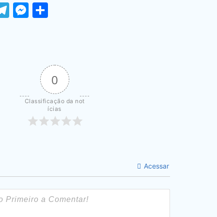
ook
tter
WhatsApp
Telegram
Messenger
Share
0
Classificação da not
ícias
Acessar