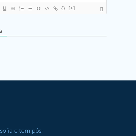
{}
[+]
S
sofia e tem pós-