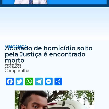
VINGANÇA
Acusado de homicídio solto
pela Justiça é encontrado
morto
Andre Reis
22/04/2026
Compartilhe
Facebook
Twitter
WhatsApp
Telegram
Messenger
Share