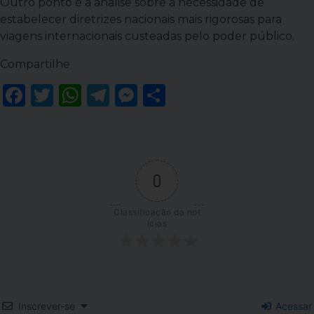
Outro ponto é a análise sobre a necessidade de
estabelecer diretrizes nacionais mais rigorosas para
viagens internacionais custeadas pelo poder público.
Compartilhe
Facebook
Twitter
WhatsApp
Telegram
Messenger
Share
0
Classificação da not
ícias
Inscrever-se
Acessar