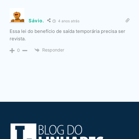
Sávio.
4 anos atrás
Essa lei do benefício de saída temporária precisa ser
revista.
Responder
0