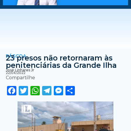
PÁSCOA
23 presos não retornaram às
penitenciárias da Grande Ilha
José Linhares Jr
22/04/2022
Compartilhe
Facebook
Twitter
WhatsApp
Telegram
Messenger
Share