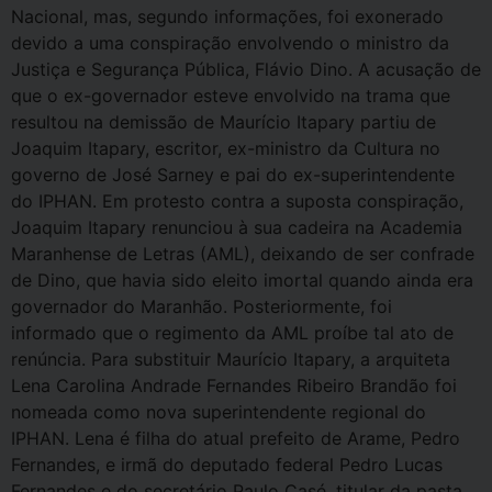
Nacional, mas, segundo informações, foi exonerado
devido a uma conspiração envolvendo o ministro da
Justiça e Segurança Pública, Flávio Dino. A acusação de
que o ex-governador esteve envolvido na trama que
resultou na demissão de Maurício Itapary partiu de
Joaquim Itapary, escritor, ex-ministro da Cultura no
governo de José Sarney e pai do ex-superintendente
do IPHAN. Em protesto contra a suposta conspiração,
Joaquim Itapary renunciou à sua cadeira na Academia
Maranhense de Letras (AML), deixando de ser confrade
de Dino, que havia sido eleito imortal quando ainda era
governador do Maranhão. Posteriormente, foi
informado que o regimento da AML proíbe tal ato de
renúncia. Para substituir Maurício Itapary, a arquiteta
Lena Carolina Andrade Fernandes Ribeiro Brandão foi
nomeada como nova superintendente regional do
IPHAN. Lena é filha do atual prefeito de Arame, Pedro
Fernandes, e irmã do deputado federal Pedro Lucas
Fernandes e do secretário Paulo Casé, titular da pasta