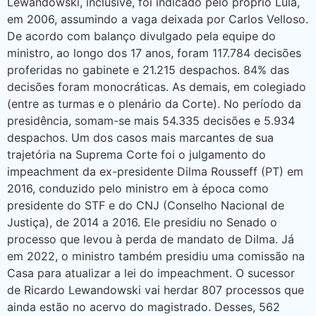
Lewandowski, inclusive, foi indicado pelo próprio Lula,
em 2006, assumindo a vaga deixada por Carlos Velloso.
De acordo com balanço divulgado pela equipe do
ministro, ao longo dos 17 anos, foram 117.784 decisões
proferidas no gabinete e 21.215 despachos. 84% das
decisões foram monocráticas. As demais, em colegiado
(entre as turmas e o plenário da Corte). No período da
presidência, somam-se mais 54.335 decisões e 5.934
despachos. Um dos casos mais marcantes de sua
trajetória na Suprema Corte foi o julgamento do
impeachment da ex-presidente Dilma Rousseff (PT) em
2016, conduzido pelo ministro em à época como
presidente do STF e do CNJ (Conselho Nacional de
Justiça), de 2014 a 2016. Ele presidiu no Senado o
processo que levou à perda de mandato de Dilma. Já
em 2022, o ministro também presidiu uma comissão na
Casa para atualizar a lei do impeachment. O sucessor
de Ricardo Lewandowski vai herdar 807 processos que
ainda estão no acervo do magistrado. Desses, 562